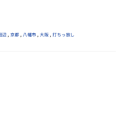
田辺
,
京都
,
八幡市
,
大阪
,
打ちっ放し