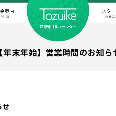
金案内
スク
PRICE
SCHOO
【年末年始】営業時間のお知ら
らせ