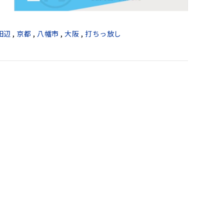
田辺
,
京都
,
八幡市
,
大阪
,
打ちっ放し